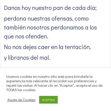
Danos hoy nuestro pan de cada día;
perdona nuestras ofensas, como
también nosotros perdonamos a los
que nos ofenden.
No nos dejes caer en la tentación,
y líbranos del mal.
Usamos cookies en nuestro sitio web para brindarle la
experiencia más relevante al recordar sus preferencias y
Final
repetir las visitas. Al hacer clic en "Aceptar", acepta el uso de
TODAS las cookies.
Señor Jesucristo, luz verdadera que
Ajuste de Cookies
ACEPTAR
alumbras a todo hombre y le muestras