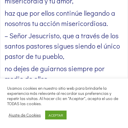
misericordia y tu amor,
haz que por ellos continúe llegando a
nosotros tu acción misericordiosa.
– Señor Jesucristo, que a través de los
santos pastores sigues siendo el único
pastor de tu pueblo,
no dejes de guiarnos siempre por
medio de ellos.
Usamos cookies en nuestro sitio web para brindarle la
– Señor Jesucristo, que por medio de
experiencia más relevante al recordar sus preferencias y
repetir las visitas. Al hacer clic en "Aceptar", acepta el uso de
los santos pastores eres el médico de
TODAS las cookies.
los cuerpos y de las almas,
Ajuste de Cookies
ACEPTAR
haz que nunca falten a tu Iglesia los