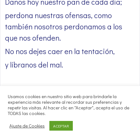
Danos hoy nuestro pan de cada día;
perdona nuestras ofensas, como
también nosotros perdonamos a los
que nos ofenden.
No nos dejes caer en la tentación,
y líbranos del mal.
Usamos cookies en nuestro sitio web para brindarle la
Final
experiencia más relevante al recordar sus preferencias y
repetir las visitas. Al hacer clic en "Aceptar", acepta el uso de
TODAS las cookies.
Tú, Señor, que nos has salvado por el
misterio pascual, continúa
Ajuste de Cookies
ACEPTAR
favoreciendo con dones celestes a tu