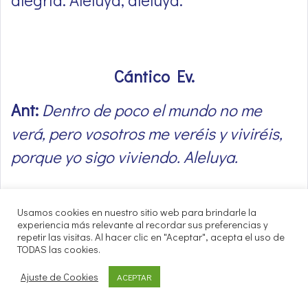
Cántico Ev.
Ant:
Dentro de poco el mundo no me
verá, pero vosotros me veréis y viviréis,
porque yo sigo viviendo. Aleluya.
Usamos cookies en nuestro sitio web para brindarle la
Bendito sea el Señor, Dios de Israel,
experiencia más relevante al recordar sus preferencias y
repetir las visitas. Al hacer clic en "Aceptar", acepta el uso de
porque ha visitado y redimido a su
TODAS las cookies.
pueblo,
Ajuste de Cookies
ACEPTAR
suscitándonos una fuerza de salvación