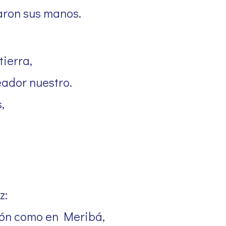
laron sus manos.
tierra,
eador nuestro.
,
z:
zón como en Meribá,