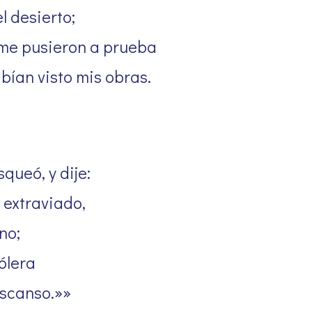
l desierto;
me pusieron a prueba
bían visto mis obras.
queó, y dije:
 extraviado,
no;
ólera
escanso.»»