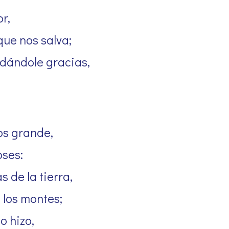
r,
que nos salva;
dándole gracias,
os grande,
oses:
 de la tierra,
 los montes;
o hizo,