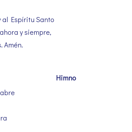
y al Espíritu Santo
 ahora y siempre,
s. Amén.
Himno
 abre
ora