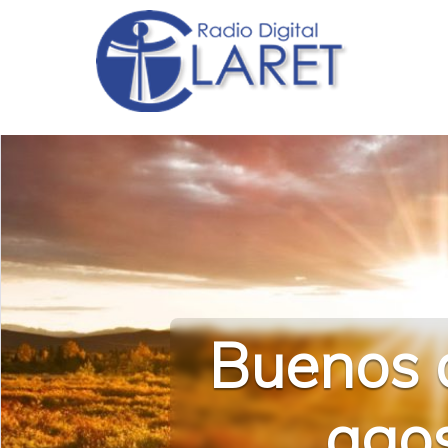
Buenos d
agos