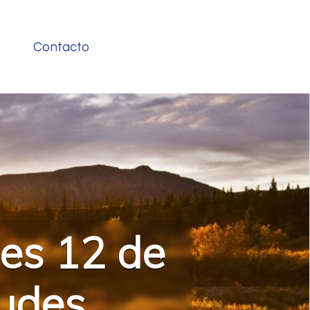
Contacto
nes 12 de
audes