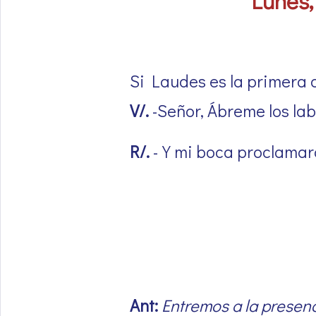
Lunes,
Si Laudes es la primera o
V/.
-Señor, Ábreme los lab
R/.
-Y mi boca proclamará
Ant:
Entremos a la presenc