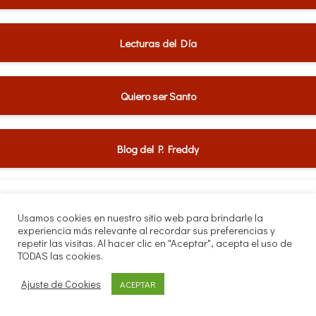
Lecturas del Día
Quiero ser Santo
Blog del P. Freddy
Usamos cookies en nuestro sitio web para brindarle la
experiencia más relevante al recordar sus preferencias y
Anterior
Siguiente
repetir las visitas. Al hacer clic en "Aceptar", acepta el uso de
TODAS las cookies.
1 de julio | Lunes de la
Buenos días, Señor |
Ajuste de Cookies
ACEPTAR
XIII semana del Tiempo
Martes 2 de julio de