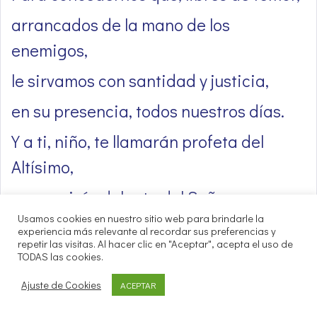
arrancados de la mano de los
enemigos,
le sirvamos con santidad y justicia,
en su presencia, todos nuestros días.
Y a ti, niño, te llamarán profeta del
Altísimo,
porque irás delante del Señor
Usamos cookies en nuestro sitio web para brindarle la
a preparar sus caminos,
experiencia más relevante al recordar sus preferencias y
repetir las visitas. Al hacer clic en "Aceptar", acepta el uso de
anunciando a su pueblo la salvación,
TODAS las cookies.
el perdón de sus pecados.
Ajuste de Cookies
ACEPTAR