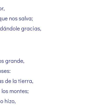
r,
que nos salva;
dándole gracias,
os grande,
oses:
 de la tierra,
 los montes;
o hizo,