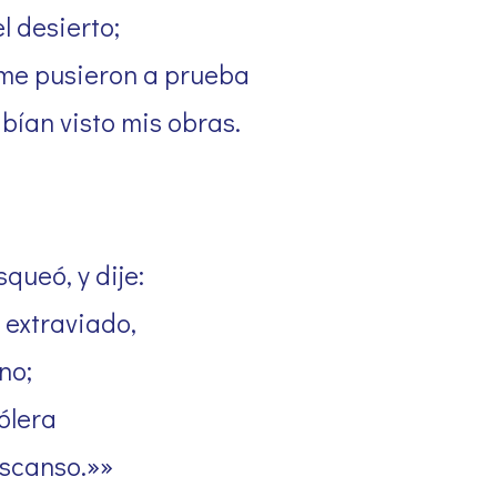
l desierto;
me pusieron a prueba
bían visto mis obras.
queó, y dije:
 extraviado,
no;
ólera
escanso.»»