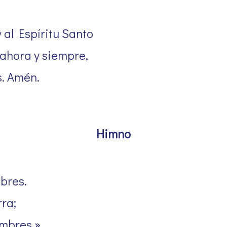
y al Espíritu Santo
 ahora y siempre,
s. Amén.
Himno
mbres.
rra;
ombres.»