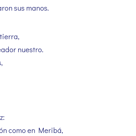
laron sus manos.
tierra,
eador nuestro.
,
z:
zón como en Meribá,