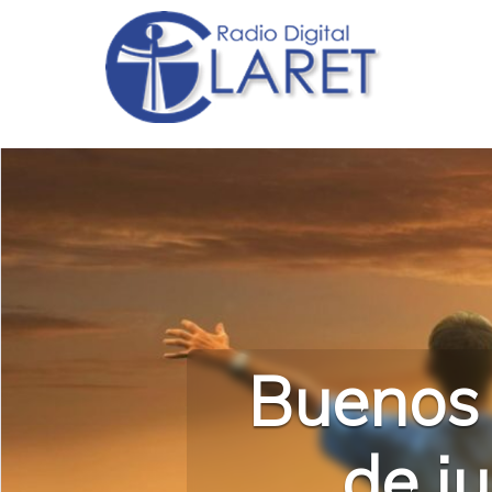
Buenos 
de j