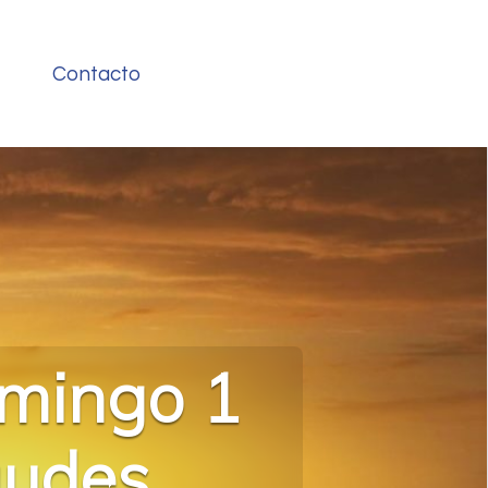
Contacto
omingo 1
audes