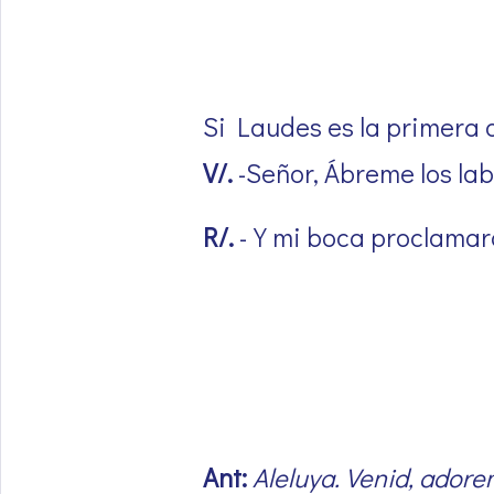
Si Laudes es la primera o
V/.
-Señor, Ábreme los lab
R/.
-Y mi boca proclamará
Ant:
Aleluya. Venid, adorem