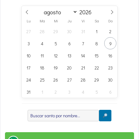
Lu
Ma
Mi
Ju
Vi
Sa
Do
27
28
29
30
31
1
2
3
4
5
6
7
8
9
10
11
12
13
14
15
16
17
18
19
20
21
22
23
24
25
26
27
28
29
30
31
1
2
3
4
5
6