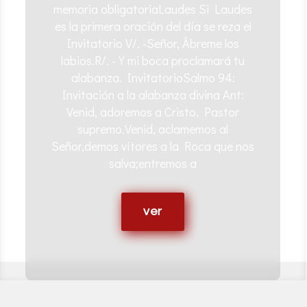
memoria obligatoriaLaudes Si Laudes
es la primera oración del día se reza el
Invitatorio V/. -Señor, Ábreme los
labios.R/. -Y mi boca proclamará tu
alabanza. InvitatorioSalmo 94:
Invitación a la alabanza divina Ant:
Venid, adoremos a Cristo, Pastor
supremo.Venid, aclamemos al
Señor,demos vítores a la Roca que nos
salva;entremos a
ver