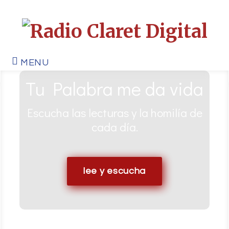
MENU
Tu Palabra me da vida
Escucha las lecturas y la homilía de
cada día.
lee y escucha