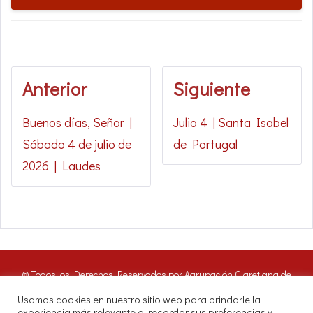
Anterior
Siguiente
Buenos días, Señor |
Julio 4 | Santa Isabel
Sábado 4 de julio de
de Portugal
2026 | Laudes
© Todos los Derechos Reservados por Agrupación Claretiana de
Medios de Comunicación | Panamá 2016. Nuestros oyentes pueden
Usamos cookies en nuestro sitio web para brindarle la
hacer uso de estos archivos citando las fuentes de RADIO CLARET
experiencia más relevante al recordar sus preferencias y