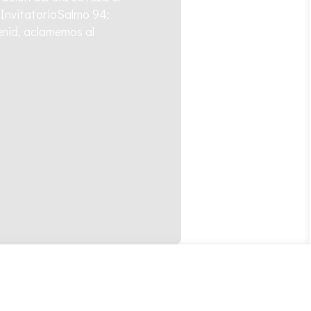
 InvitatorioSalmo 94:
enid, aclamemos al