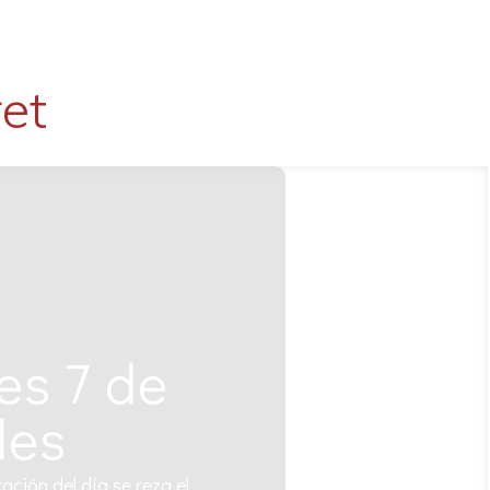
et
es 7 de
des
ación del día se reza el