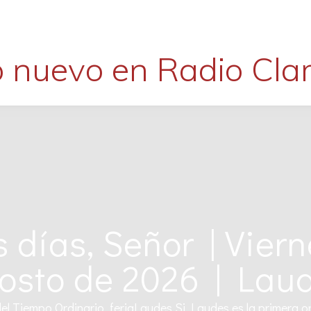
 nuevo en Radio Clar
 días, Señor | Viern
osto de 2026 | Lau
el Tiempo Ordinario, feriaLaudes Si Laudes es la primera or