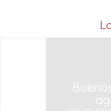
Lo
Buenos
ag
Viernes, XVIII semana d