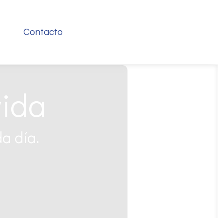
Contacto
vida
da día.