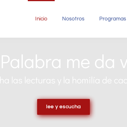
Inicio
Nosotros
Programas
Palabra me da 
a las lecturas y la homilía de ca
lee y escucha