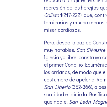
reducía a dirigir en el silen
represión de las herejías qu
Calixto
1(217-222), que, cont
fornicarios y mucho menos a 
misericordiosos.
Pero, desde la paz de Consta
muy notables.
San Silvestre
Iglesia ya libre; construyó 
el primer Concilio Ecuménico
los arrianos, de modo que el
costumbre de apelar a Roma 
San Liberio
(352-366), a pes
santidad e inició la Basíli
que nadie,
San León Magn