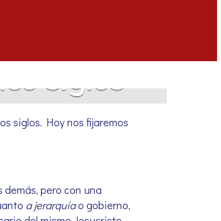
nco siglos
os siglos. Hoy nos fijaremos
s demás, pero con una
cuanto
a jerarquía
o gobierno,
cario del mismo Jesucristo.