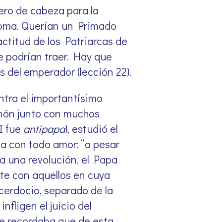
ero de cabeza para la
 Roma. Querían un Primado
actitud de los Patriarcas de
e podrían traer. Hay que
 del emperador (lección 22).
ntra el importantísimo
enón junto con muchos
II fue
antipapa
), estudió el
ba con todo amor: “a pesar
a una revolución, el Papa
ete con aquellos en cuya
cerdocio, separado de la
nfligen el juicio del
 Le recordaba que de esta