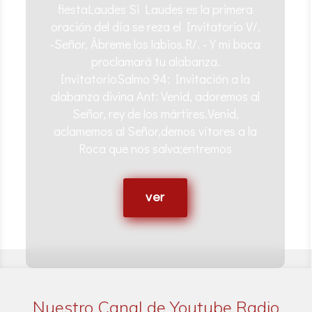
fiestaLaudes Si Laudes es la primera
oración del día se reza el Invitatorio V/.
-Señor, Ábreme los labios.R/. -Y mi boca
proclamará tu alabanza.
InvitatorioSalmo 94: Invitación a la
alabanza divina Ant: Venid, adoremos al
Señor, rey de los mártires.Venid,
aclamemos al Señor,demos vítores a la
Roca que nos salva;entremos
ver
Nuestro Canal de Youtube Radio