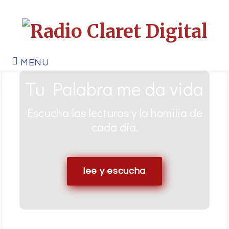
MENU
Tu Palabra me da vida
Escucha las lecturas y la homilía de
cada día.
lee y escucha