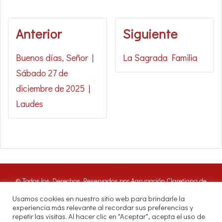
Anterior
Siguiente
Buenos días, Señor |
La Sagrada Familia
Sábado 27 de
diciembre de 2025 |
Laudes
© Todos los Derechos Reservados por Agrupación Claretiana de
Medios de Comunicación | Panamá 2016. Nuestros oyentes pueden
Usamos cookies en nuestro sitio web para brindarle la
hacer uso de estos archivos citando las fuentes de RADIO CLARET
experiencia más relevante al recordar sus preferencias y
DIGITAL.
repetir las visitas. Al hacer clic en "Aceptar", acepta el uso de
Misioneros Claretianos - Santuario Nacional - Avenida Samuel Lewis.