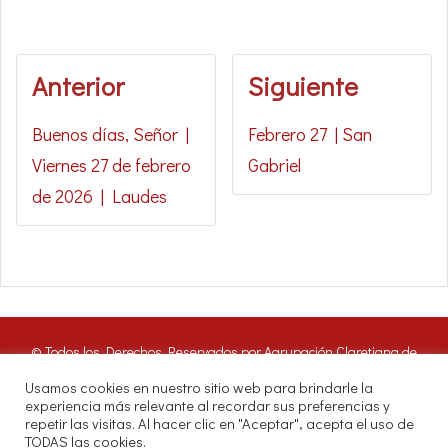
Anterior
Siguiente
Buenos días, Señor |
Febrero 27 | San
Viernes 27 de febrero
Gabriel
de 2026 | Laudes
© Todos los Derechos Reservados por Agrupación Claretiana de
Medios de Comunicación | Panamá 2016. Nuestros oyentes pueden
Usamos cookies en nuestro sitio web para brindarle la
hacer uso de estos archivos citando las fuentes de RADIO CLARET
experiencia más relevante al recordar sus preferencias y
DIGITAL.
repetir las visitas. Al hacer clic en "Aceptar", acepta el uso de
Misioneros Claretianos - Santuario Nacional - Avenida Samuel Lewis.
TODAS las cookies.