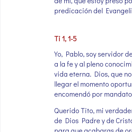
de mí, que estoy preso po
predicación del Evangelio
Ti 1, 1-5
Yo, Pablo, soy servidor d
a la fe y al pleno conoci
vida eterna. Dios, que n
llegar el momento oportu
encomendó por mandato d
Querido Tito, mi verdader
de Dios Padre y de Cristo
para que acabaras de org