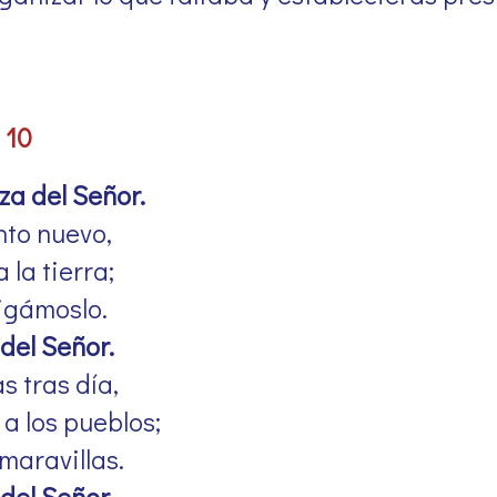
 10
a del Señor.
nto nuevo,
 la tierra;
igámoslo.
del Señor.
s tras día,
a los pueblos;
 maravillas.
del Señor.