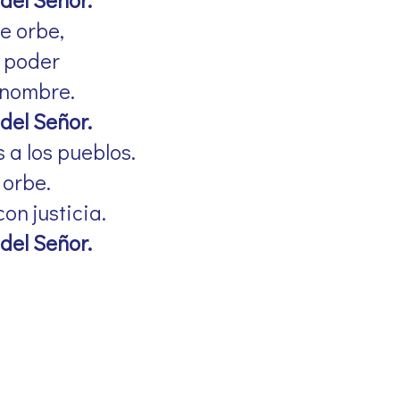
de orbe,
u poder
u nombre.
del Señor.
 a los pueblos.
 orbe.
on justicia.
del Señor.