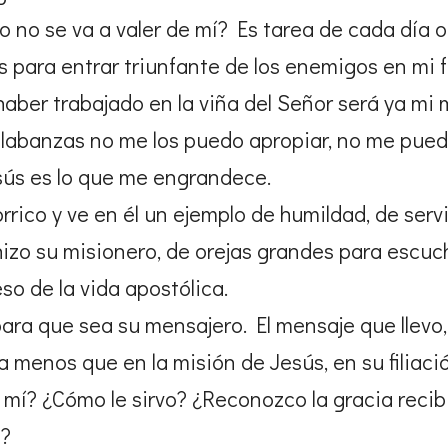
mo no se va a valer de mí? Es tarea de cada día
os para entrar triunfante de los enemigos en mi f
l haber trabajado en la viña del Señor será ya m
alabanzas no me los puedo apropiar, no me puede
esús es lo que me engrandece.
orrico y ve en él un ejemplo de humildad, de serv
 hizo su misionero, de orejas grandes para escu
so de la vida apostólica.
para que sea su mensajero. El mensaje que llevo,
a menos que en la misión de Jesús, en su filiaci
 mí? ¿Cómo le sirvo? ¿Reconozco la gracia recib
s?