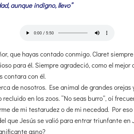
ad, aunque indigno, llevo”
or, que hayas contado conmigo. Claret siempre 
oso para él. Siempre agradeció, como el mejor de
s contara con él.
 cerca de nosotros. Ese animal de grandes oreja
 recluido en los zoos. “No seas burro”, oí frec
rme de mi testarudez o de mi necedad. Por eso
 del que Jesús se valió para entrar triunfante e
ignificante asno?