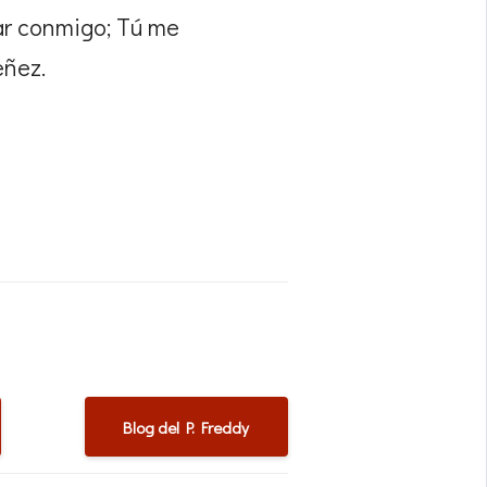
tar conmigo; Tú me
eñez.
Blog del P. Freddy