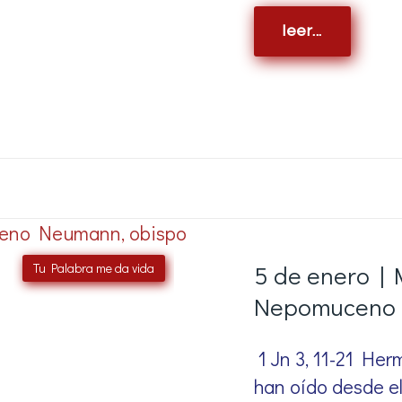
leer...
Tu Palabra me da vida
5 de enero |
Nepomuceno 
1 Jn 3, 11-21 He
han oído desde el