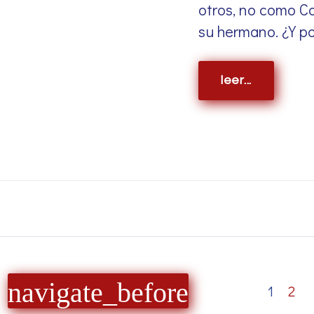
otros, no como Ca
su hermano. ¿Y p
leer...
navigate_before
1
2