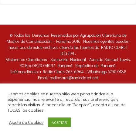
© Todos los Derechos Reservados por Agrupación Claretiana de
Medios de Comunicación | Panamá 2016. Nuestros oyentes pueden
hacer uso de estos archivos citando las fuentes de RADIO CLARET
DIGITAL.
Misioneros Claretianos - Santuario Nacional - Avenida Samuel Lewis.
P.O.Box 0823-04097, Panamá, República de Panamá.
Teléfono directo a Radio Claret 263-6964 | Whatsapp 6750 0188
Email: radioclaret@radioclaret.net
Usamos cookies en nuestro sitio web para brindarle la
experiencia más relevante al recordar sus preferencias y
repetir las visitas. Al hacer clic en "Aceptar", acepta el uso de
TODAS las cookies.
Ajuste de Cookies
ACEPTAR