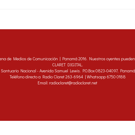
ana de Medios de Comunicación | Panamá 2016. Nuestros oyentes pueden h
CLARET DIGITAL.
 - Santuario Nacional - Avenida Samuel Lewis. P.O.Box 0823-04097, Panam
Teléfono directo a Radio Claret 263-6964 | Whatsapp 6750 0188
Email: radioclaret@radioclaret.net