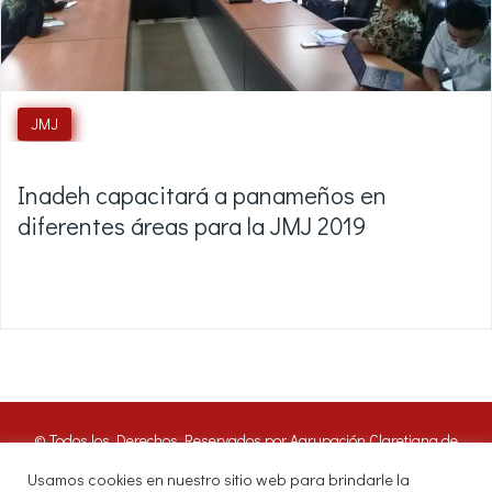
JMJ
Inadeh capacitará a panameños en
diferentes áreas para la JMJ 2019
© Todos los Derechos Reservados por Agrupación Claretiana de
Medios de Comunicación | Panamá 2016. Nuestros oyentes pueden
Usamos cookies en nuestro sitio web para brindarle la
hacer uso de estos archivos citando las fuentes de RADIO CLARET