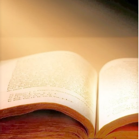
semana del
Tiempo
ordinario
Jer 31, 1-7 “En aquel tiempo, dice el
Señor, yo seré el Dios de todas las tribus
de Israel y ellos serán mi pueblo. El
pueblo de Israel, que se libró de la
espada, halló misericordia en el desierto
y camina hacia el descanso; el Señor se
le apareció de lejos’’. Esto dice el Señor:
ver