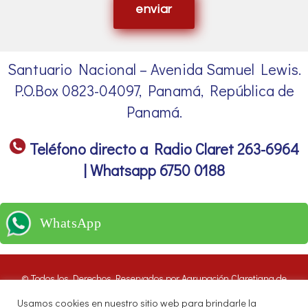
enviar
Santuario Nacional – Avenida Samuel Lewis.
P.O.Box 0823-04097, Panamá, República de
Panamá.
Teléfono directo a Radio Claret 263-6964
| Whatsapp 6750 0188
WhatsApp
© Todos los Derechos Reservados por Agrupación Claretiana de
Medios de Comunicación | Panamá 2016. Nuestros oyentes pueden
Usamos cookies en nuestro sitio web para brindarle la
hacer uso de estos archivos citando las fuentes de RADIO CLARET