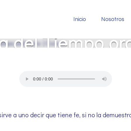
ebrero | Viernes 
Inicio
Nosotros
 del Tiempo ordi
Ciclo C
irve a uno decir que tiene fe, si no la demuest