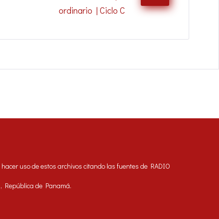
ordinario | Ciclo C
acer uso de estos archivos citando las fuentes de RADIO
á, República de Panamá.