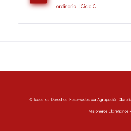
entradas
ordinario | Ciclo C
© Todos los Derechos Reservados por Agrupación Clareti
Misioneros Claretianos