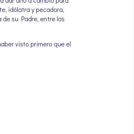
drá dar uno a cambio para
e, idólatra y pecadora,
 de su Padre, entre los
haber visto primero que el