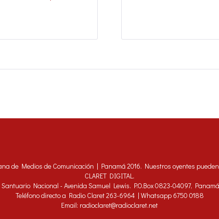
ana de Medios de Comunicación | Panamá 2016. Nuestros oyentes pueden h
CLARET DIGITAL.
 - Santuario Nacional - Avenida Samuel Lewis. P.O.Box 0823-04097, Panam
Teléfono directo a Radio Claret 263-6964 | Whatsapp 6750 0188
Email: radioclaret@radioclaret.net