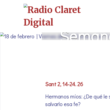
Skip
to
18 de f
content
Semana
Sant 2, 14-24. 26
Hermanos míos: ¿De qué le s
salvarlo esa fe?