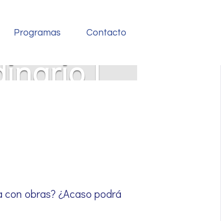
de la VI
Programas
Contacto
nario |
ra con obras? ¿Acaso podrá