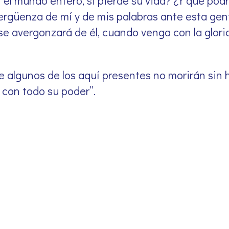
r el mundo entero, si pierde su vida? ¿Y qué po
vergüenza de mí y de mis palabras ante esta gent
se avergonzará de él, cuando venga con la gloria
e algunos de los aquí presentes no morirán sin 
 con todo su poder”
.