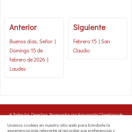
Anterior
Siguiente
Buenos días, Señor |
Febrero 15 | San
Domingo 15 de
Claudio
febrero de 2026 |
Laudes
© Todos los Derechos Reservados por Agrupación Claretiana de
Medios de Comunicación | Panamá 2016. Nuestros oyentes pueden
Usamos cookies en nuestro sitio web para brindarle la
hacer uso de estos archivos citando las fuentes de RADIO CLARET
experiencia más relevante al recordar sus preferencias y