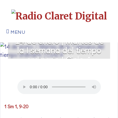
MENU
14 de enero | Martes de
la I semana del tiempo
ordinario | Ciclo A
1 Sm 1, 9-20