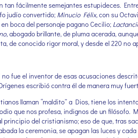
an tan fácilmente semejantes estupideces. Entr
ofo judío convertido;
Minucio Félix,
con su Octavi
 en boca del personaje pagano Cecilio;
Lactanci
ano,
abogado brillante, de pluma acerada, aunque
a, de conocido rigor moral, y desde el 220 no a
 no fue el inventor de esas acusaciones descrit
rígenes escribió contra él de manera muy fuert
ristianos llaman “maldito” a Dios, tiene los int
odio que nos profesa, indignos de un filósofo. 
 principio del cristianismo; eso de que, tras sac
cabada la ceremonia, se apagan las luces y cada