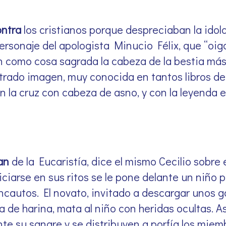
ontra
los cristianos porque despreciaban la idol
 personaje del apologista Minucio Félix, que “oi
 como cosa sagrada la cabeza de la bestia más t
rado imagen, muy conocida en tantos libros de 
 la cruz con cabeza de asno, y con la leyenda e
ían
de la Eucaristía, dice el mismo Cecilio sobre 
niciarse en sus ritos se le pone delante un niño 
incautos. El novato, invitado a descargar unos g
a de harina, mata al niño con heridas ocultas. As
te su sangre y se distribuyen a porfía los miemb