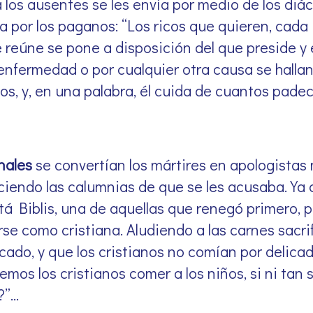
a los ausentes se les envía por medio de los diác
da por los paganos: “Los ricos que quieren, cada
se reúne se pone a disposición del que preside y 
r enfermedad o por cualquier otra causa se halla
nos, y, en una palabra, él cuida de cuantos pade
unales
se convertían los mártires en apologistas
ciendo las calumnias de que se les acusaba. Ya
tá Biblis, una de aquellas que renegó primero, p
se como cristiana. Aludiendo a las carnes sacrif
ado, y que los cristianos no comían por delica
emos los cristianos comer a los niños, si ni ta
?”…