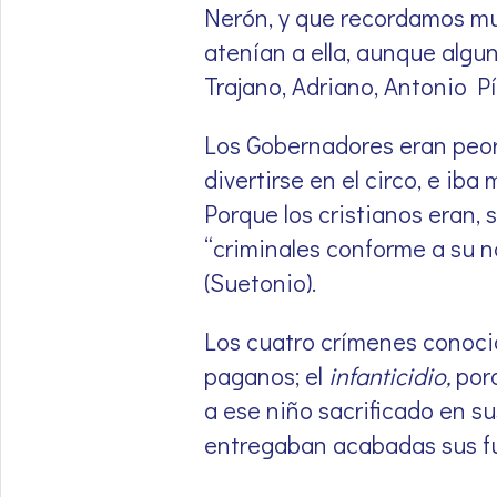
Nerón, y que recordamos muy
atenían a ella, aunque alguno
Trajano, Adriano, Antonio P
Los Gobernadores eran peore
divertirse en el circo, e iba
Porque los cristianos eran, 
“criminales conforme a su no
(Suetonio).
Los cuatro crímenes conocid
paganos; el
infanticidio,
por
a ese niño sacrificado en su
entregaban acabadas sus f