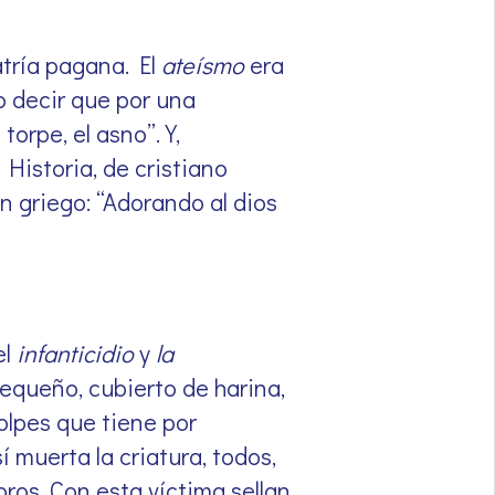
atría pagana. El
ateísmo
era
go decir que por una
orpe, el asno”. Y,
Historia, de cristiano
n griego: “Adorando al dios
el
infanticidio
y
la
pequeño, cubierto de harina,
olpes que tiene por
í muerta la criatura, todos,
ros. Con esta víctima sellan