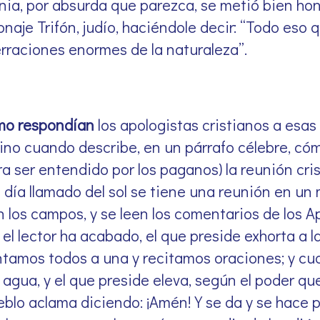
ia, por absurda que parezca, se metió bien hon
naje Trifón, judío, haciéndole decir: “Todo eso 
rraciones enormes de la naturaleza”.
ómo respondían
los apologistas cristianos a esas
ino cuando describe, en un párrafo célebre, có
ara ser entendido por los paganos) la reunión cri
El día llamado del sol se tiene una reunión en un
 los campos, y se leen los comentarios de los Ap
el lector ha acabado, el que preside exhorta a l
ntamos todos a una y recitamos oraciones; y c
y agua, y el que preside eleva, según el poder qu
ueblo aclama diciendo: ¡Amén! Y se da y se hace 