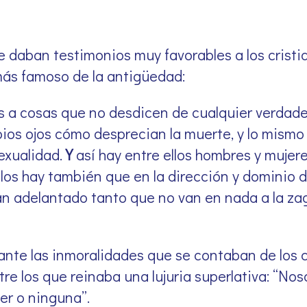
 daban testimonios muy favorables a los cristia
más famoso de la antigüedad:
s a cosas que no desdicen de cualquier verdader
os ojos cómo desprecian la muerte, y lo mismo 
sexualidad.
Y
así hay entre ellos hombres y mujer
 los hay también que en la dirección y dominio d
an adelantado tanto que no van en nada a la za
ante las inmoralidades que se contaban de los c
re los que reinaba una lujuria superlativa: “Noso
r o ninguna”.