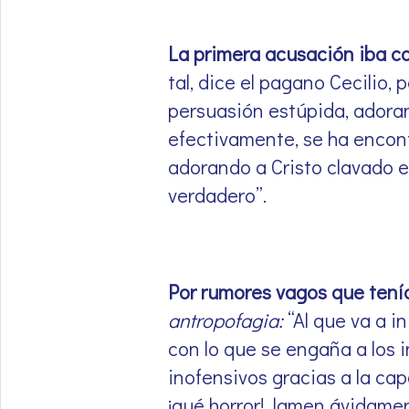
La primera acusación iba c
tal, dice el pagano Cecilio,
persuasión estúpida, adoran
efectivamente, se ha encont
adorando a Cristo clavado en
verdadero”.
Por rumores vagos que ten
antropofagia:
“Al que va a i
con lo que se engaña a los 
inofensivos gracias a la cap
¡qué horror!, lamen ávidamen