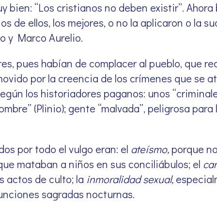
 bien: “Los cristianos no deben existir”. Ahor
s de ellos, los mejores, o no la aplicaron o la s
ío y Marco Aurelio.
s, pues habían de complacer al pueblo, que recl
 movido por la creencia de los crímenes que se at
según los historiadores paganos: unos “criminale
mbre” (Plinio); gente “malvada”, peligrosa para 
os por todo el vulgo eran: el
ateísmo,
porque no
que mataban a niños en sus conciliábulos; el
ca
s actos de culto; la
inmoralidad sexual,
especialm
unciones sagradas nocturnas.