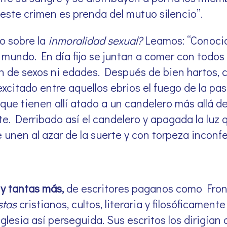
 este crimen es prenda del mutuo silencio”.
io sobre la
inmoralidad sexual?
Leamos: “Conoci
l mundo. En día fijo se juntan a comer con todos
ión de sexos ni edades. Después de bien hartos,
 excitado entre aquellos ebrios el fuego de la p
ue tienen allí atado a un candelero más allá del
. Derribado así el candelero y apagada la luz q
 unen al azar de la suerte y con torpeza inconfe
y tantas más,
de escritores paganos como Front
stas
cristianos, cultos, literaria y filosóficamen
glesia así perseguida. Sus escritos los dirigían