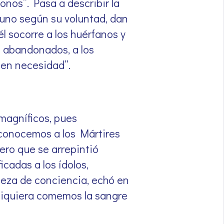
onos”. Pasa a describir la
 uno según su voluntad, dan
él socorre a los huérfanos y
n abandonados, a los
cen necesidad”.
 magníficos, pues
 conocemos a los Mártires
ero que se arrepintió
icadas a los ídolos,
deza de conciencia, echó en
n siquiera comemos la sangre