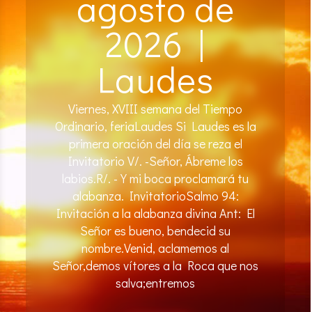
agosto de
2026 |
Laudes
Viernes, XVIII semana del Tiempo
Ordinario, feriaLaudes Si Laudes es la
primera oración del día se reza el
Invitatorio V/. -Señor, Ábreme los
labios.R/. -Y mi boca proclamará tu
alabanza. InvitatorioSalmo 94:
Invitación a la alabanza divina Ant: El
Señor es bueno, bendecid su
nombre.Venid, aclamemos al
Señor,demos vítores a la Roca que nos
salva;entremos