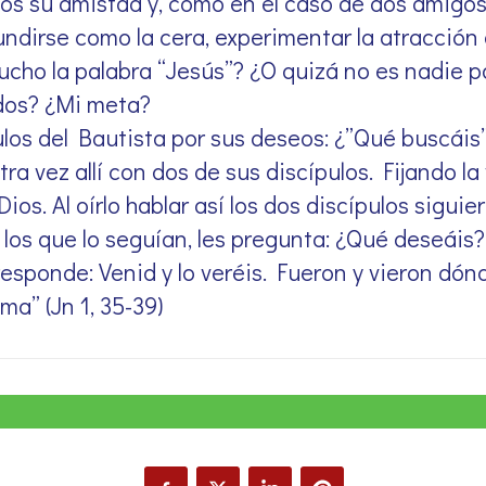
os su amistad y, como en el caso de dos amigo
ndirse como la cera, experimentar la atracción
cho la palabra “Jesús”? ¿O quizá no es nadie pa
dos? ¿Mi meta?
los del Bautista por sus deseos: ¿”Qué buscáis”
ra vez allí con dos de sus discípulos. Fijando l
ios. Al oírlo hablar así los dos discípulos sigui
los que lo seguían, les pregunta: ¿Qué deseáis? 
responde: Venid y lo veréis. Fueron y vieron dón
ma” (Jn 1, 35-39)