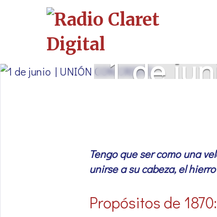
Skip
to
content
1 de ju
Tengo que ser como una vela
unirse a su cabeza, el hierr
Propósitos de 1870: