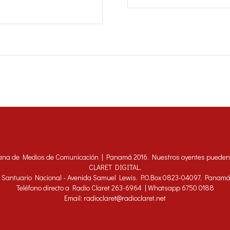
ana de Medios de Comunicación | Panamá 2016. Nuestros oyentes pueden h
CLARET DIGITAL.
 - Santuario Nacional - Avenida Samuel Lewis. P.O.Box 0823-04097, Panam
Teléfono directo a Radio Claret 263-6964 | Whatsapp 6750 0188
Email: radioclaret@radioclaret.net